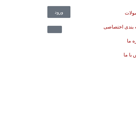
ورود
لات
 بندی اختصاصی
ه ما
با ما