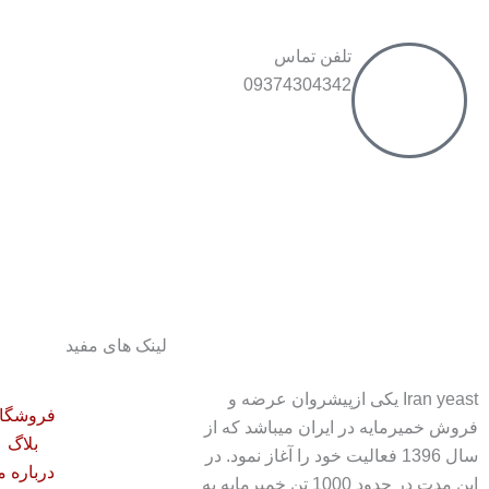
تلفن تماس
09374304342
لینک های مفید
Iran yeast یکی ازپیشروان عرضه و
فروشگا
فروش خمیرمایه در ایران میباشد که از
بلاگ
سال 1396 فعالیت خود را آغاز نمود. در
درباره م
این مدت در حدود 1000 تن خمیرمایه به