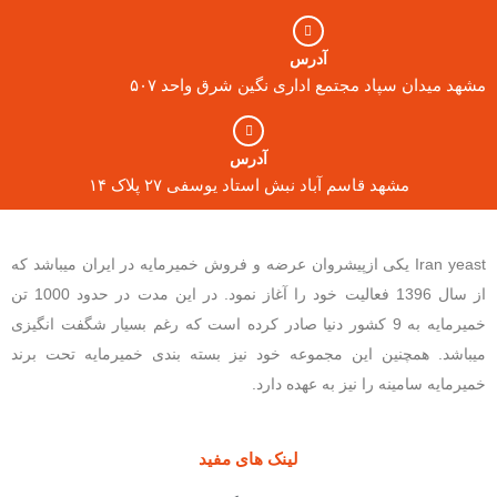
آدرس
مشهد میدان سپاد مجتمع اداری نگین شرق واحد ۵۰۷
آدرس
مشهد قاسم آباد نبش استاد یوسفی ۲۷ پلاک ۱۴
Iran yeast یکی ازپیشروان عرضه و فروش خمیرمایه در ایران میباشد که
از سال 1396 فعالیت خود را آغاز نمود. در این مدت در حدود 1000 تن
خمیرمایه به 9 کشور دنیا صادر کرده است که رغم بسیار شگفت انگیزی
میباشد. همچنین این مجموعه خود نیز بسته بندی خمیرمایه تحت برند
خمیرمایه سامینه را نیز به عهده دارد.
لینک های مفید