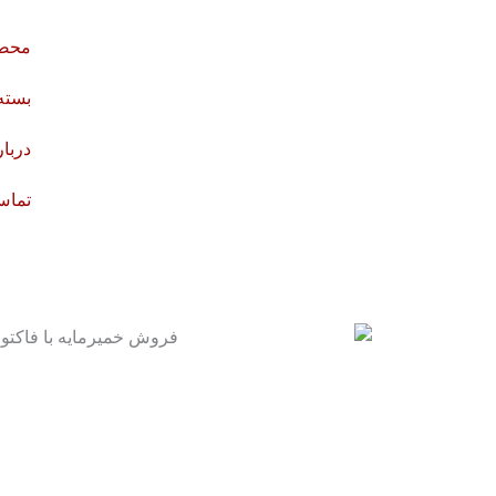
رش
ه
محصو
حتوا
بسته
دربار
تماس 