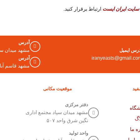
سایت ایران ایست
ارتباط برقرار کنید.
آدرس
درس ایمیل
مشهد میدان سپا
iranyeasts@gmail.co
آدرس
مشهد قاسم آباد نب
فید
موقعیت مکانی
دفتر مرکزی
گاه
مشهد میدان سپاد مجتمع اداری
اگ
نگین شرق واحد ۵۰۷
ره ما
واحد تولید
با ما