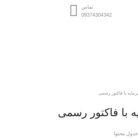
تماس
09374304342
ایه با فاکتور رسمی
 با فاکتور رسمی
دول محتوا