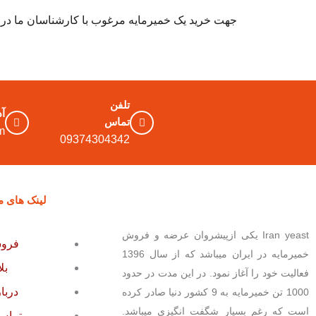
جهت خرید یک خمیرمایه مرغوب با کارشناسان ما در
تلفن
آ
تماس
m
09374304342
لینک های م
Iran yeast یکی ازپیشروان عرضه و فروش
فروش
خمیرمایه در ایران میباشد که از سال 1396
بل
فعالیت خود را آغاز نمود. در این مدت در حدود
دربا
1000 تن خمیرمایه به 9 کشور دنیا صادر کرده
است که رغم بسیار شگفت انگیزی میباشد.
تماس 