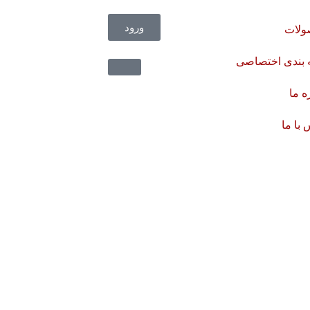
ورود
لات
 بندی اختصاصی
ه ما
با ما