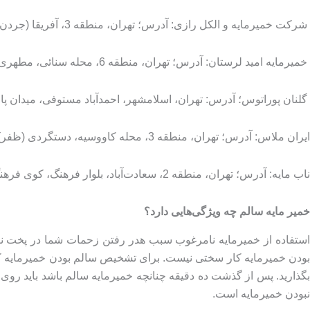
شرکت خمیرمایه و الکل رازی: آدرس؛ تهران، منطقه 3، آفریقا (جردن)، خیابان آرش غربی، پلاک 26، طبقه چهارم، واحد 27. تلفن 02188673811
خمیرمایه امید لرستان: آدرس؛ تهران، منطقه 6، محله سنائی، مطهری (تخت طاووس)، بعد از خیابان سرافراز (دریای نور)، پلاک 243، طبقه سوم، واحد 5. تلفن 02188774695
گلنان پوراتوس؛ آدرس: تهران، اسلامشهر، احمدآباد مستوفی، میدان پارسا، خیابان
ایران ملاس: آدرس؛ تهران، منطقه 3، محله کاووسیه، دستگردی (ظفر)، بین آفریقا (جردن) و ولی عصر، پلاک 279، طبقه سوم شرقی. تلفن: 02188787488
ناب مایه: آدرس؛ تهران، منطقه 2، سعادت‌آباد، بلوار فرهنگ، کوی فرهنگ، پلاک 4، واحد 1. تلفن:02188691562
خمیر مایه سالم چه ویژگی‌هایی دارد؟
استفاده از خمیرمایه نامرغوب سبب هدر رفتن زحمات شما در پخت نان
بودن خمیرمایه کار سختی نیست. برای تشخیص سالم بودن خمیرمایه کا
بگذارید. پس از گذشت ده دقیقه چنانچه خمیرمایه سالم باشد باید رو
نبودن خمیرمایه است.