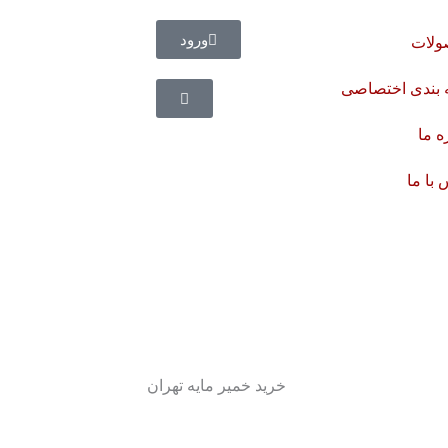
ورود
لات
 بندی اختصاصی
ه ما
با ما