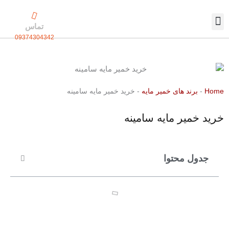
رش
ه
تماس
حتوا
09374304342
تماس با ما
بسته بندی اختصاصی
Home
-
برند های خمیر مایه
-
خرید خمیر مایه سامینه
خرید خمیر مایه سامینه
جدول محتوا