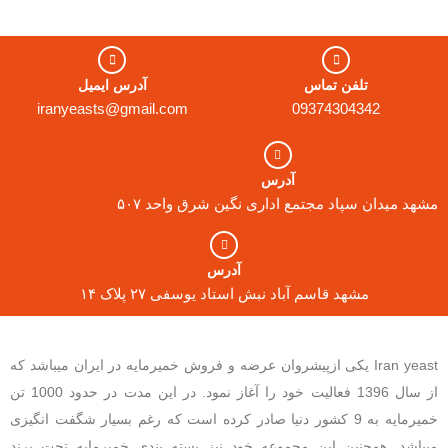
تلفن تماس
آدرس ایمیل
iranyeasts@gmail.com
09374304342
آدرس
مشهد میدان سپاد مجتمع اداری نگین شرق واحد ۵۰۷
آدرس
مشهد قاسم آباد نبش استاد یوسفی ۲۷ پلاک ۱۴
Iran yeast یکی ازپیشروان عرضه و فروش خمیرمایه در ایران میباشد که
از سال 1396 فعالیت خود را آغاز نمود. در این مدت در حدود 1000 تن
خمیرمایه به 9 کشور دنیا صادر کرده است که رغم بسیار شگفت انگیزی
میباشد. همچنین این مجموعه خود نیز بسته بندی خمیرمایه تحت برند