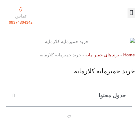
رش
ه
تماس
حتوا
09374304342
تماس با ما
بسته بندی اختصاصی
Home
-
برند های خمیر مایه
-
خرید خمیرمایه کلارمایه
خرید خمیرمایه کلارمایه
جدول محتوا