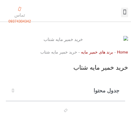
رش
ه
تماس
حتوا
09374304342
تماس با ما
بسته بندی اختصاصی
Home
-
برند های خمیر مایه
-
خرید خمیر مایه شتاب
خرید خمیر مایه شتاب
جدول محتوا