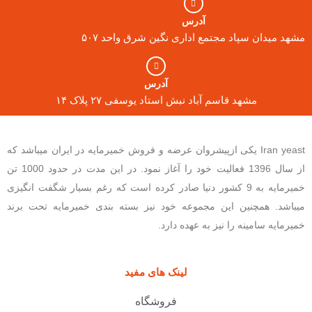
آدرس
مشهد میدان سپاد مجتمع اداری نگین شرق واحد ۵۰۷
آدرس
مشهد قاسم آباد نبش استاد یوسفی ۲۷ پلاک ۱۴
Iran yeast یکی ازپیشروان عرضه و فروش خمیرمایه در ایران میباشد که
از سال 1396 فعالیت خود را آغاز نمود. در این مدت در حدود 1000 تن
خمیرمایه به 9 کشور دنیا صادر کرده است که رغم بسیار شگفت انگیزی
میباشد. همچنین این مجموعه خود نیز بسته بندی خمیرمایه تحت برند
خمیرمایه سامینه را نیز به عهده دارد.
لینک های مفید
فروشگاه