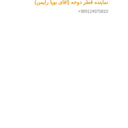
نماینده قطر دوحه (آقای بویا رایمن)
989124970810+