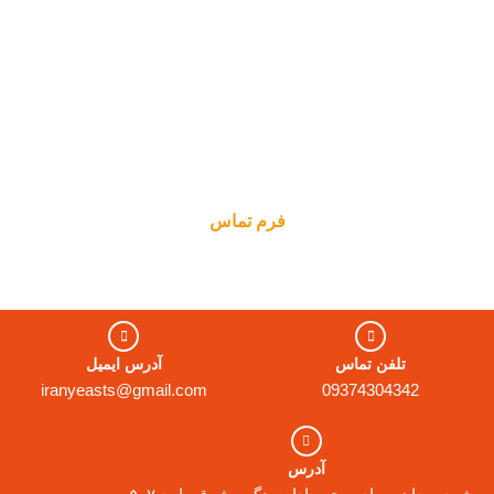
فرم تماس
تلفن تماس
آدرس ایمیل
iranyeasts@gmail.com
09374304342
آدرس