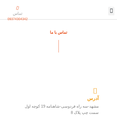
رش
ه
تماس
حتوا
09374304342
تماس با ما
بسته بندی اختصاصی
تماس با ما
آدرس
مشهد-سه راه فردوسی-شاهنامه 19 کوچه اول
سمت چپ پلاک 8