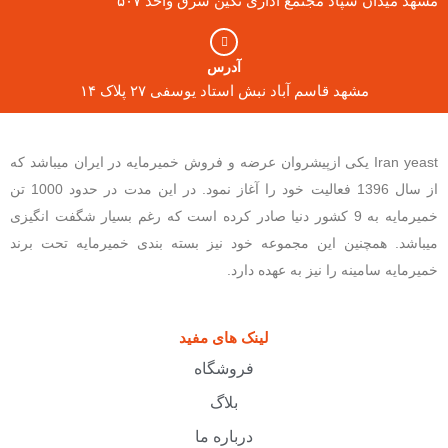
مشهد میدان سپاد مجتمع اداری نگین شرق واحد ۵۰۷
آدرس
مشهد قاسم آباد نبش استاد یوسفی ۲۷ پلاک ۱۴
Iran yeast یکی ازپیشروان عرضه و فروش خمیرمایه در ایران میباشد که
از سال 1396 فعالیت خود را آغاز نمود. در این مدت در حدود 1000 تن
خمیرمایه به 9 کشور دنیا صادر کرده است که رغم بسیار شگفت انگیزی
میباشد. همچنین این مجموعه خود نیز بسته بندی خمیرمایه تحت برند
خمیرمایه سامینه را نیز به عهده دارد.
لینک های مفید
فروشگاه
بلاگ
درباره ما