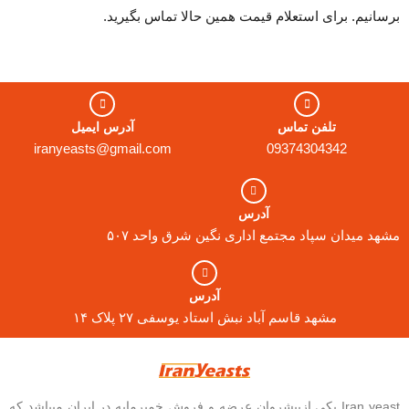
برسانیم. برای استعلام قیمت همین حالا تماس بگیرید.
تلفن تماس
آدرس ایمیل
iranyeasts@gmail.com
09374304342
آدرس
مشهد میدان سپاد مجتمع اداری نگین شرق واحد ۵۰۷
آدرس
مشهد قاسم آباد نبش استاد یوسفی ۲۷ پلاک ۱۴
Iran yeast یکی ازپیشروان عرضه و فروش خمیرمایه در ایران میباشد که