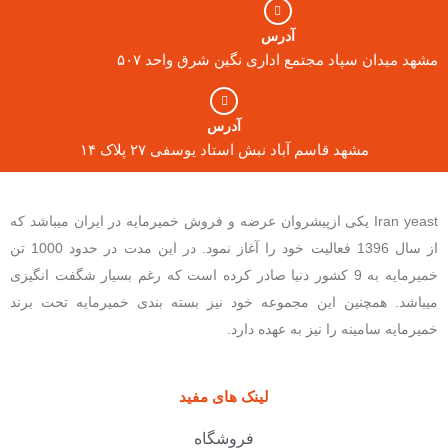
آدرس
مشهد میدان سپاد مجتمع اداری نگین شرق واحد ۵۰۷
آدرس
مشهد قاسم آباد نبش استاد یوسفی ۲۷ پلاک ۱۴
Iran yeast یکی ازپیشروان عرضه و فروش خمیرمایه در ایران میباشد که
از سال 1396 فعالیت خود را آغاز نمود. در این مدت در حدود 1000 تن
خمیرمایه به 9 کشور دنیا صادر کرده است که رغم بسیار شگفت انگیزی
میباشد. همچنین این مجموعه خود نیز بسته بندی خمیرمایه تحت برند
خمیرمایه سامینه را نیز به عهده دارد.
لینک های مفید
فروشگاه