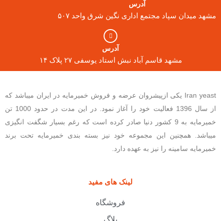
آدرس
مشهد میدان سپاد مجتمع اداری نگین شرق واحد ۵۰۷
آدرس
مشهد قاسم آباد نبش استاد یوسفی ۲۷ پلاک ۱۴
Iran yeast یکی ازپیشروان عرضه و فروش خمیرمایه در ایران میباشد که
از سال 1396 فعالیت خود را آغاز نمود. در این مدت در حدود 1000 تن
خمیرمایه به 9 کشور دنیا صادر کرده است که رغم بسیار شگفت انگیزی
میباشد. همچنین این مجموعه خود نیز بسته بندی خمیرمایه تحت برند
خمیرمایه سامینه را نیز به عهده دارد.
لینک های مفید
فروشگاه
بلاگ