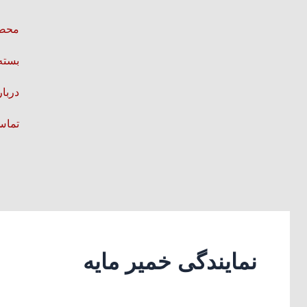
رش
ه
محصو
حتوا
بسته
دربار
تماس 
نمایندگی خمیر مایه