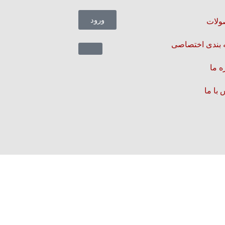
ورود
لات
 بندی اختصاصی
ه ما
با ما