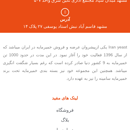
مشهد میدان سپاد مجتمع اداری نگین شرق واحد ۵۰۷
آدرس
مشهد قاسم آباد نبش استاد یوسفی ۲۷ پلاک ۱۴
Iran yeast یکی ازپیشروان عرضه و فروش خمیرمایه در ایران میباشد که
از سال 1396 فعالیت خود را آغاز نمود. در این مدت در حدود 1000 تن
خمیرمایه به 9 کشور دنیا صادر کرده است که رغم بسیار شگفت انگیزی
میباشد. همچنین این مجموعه خود نیز بسته بندی خمیرمایه تحت برند
خمیرمایه سامینه را نیز به عهده دارد.
لینک های مفید
فروشگاه
بلاگ
درباره ما