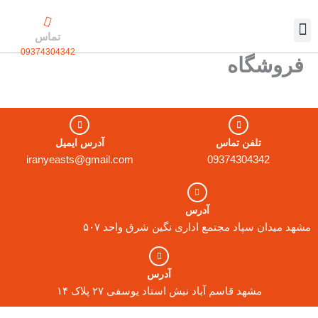
رش
ه
تماس
حتوا
09374304342
تماس با ما
بسته بندی اختصاصی
فروشگاه
تلفن تماس
آدرس ایمیل
iranyeasts@gmail.com
09374304342
آدرس
مشهد میدان سپاد مجتمع اداری نگین شرق واحد ۵۰۷
آدرس
مشهد قاسم آباد نبش استاد یوسفی ۲۷ پلاک ۱۴