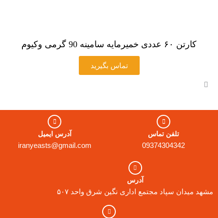
کارتن ۶۰ عددی خمیرمایه سامینه 90 گرمی وکیوم
تماس بگیرید
تلفن تماس
آدرس ایمیل
iranyeasts@gmail.com
09374304342
آدرس
مشهد میدان سپاد مجتمع اداری نگین شرق واحد ۵۰۷