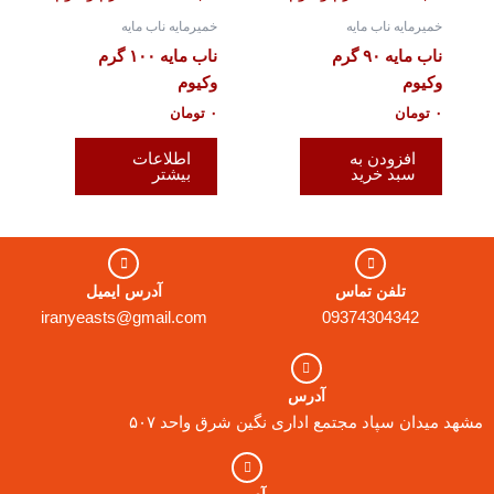
خمیرمایه ناب مایه
خمیرمایه ناب مایه
ناب مایه ۹۰ گرم
ناب مایه ۱۰۰ گرم
وکیوم
وکیوم
۰
تومان
۰
تومان
افزودن به
اطلاعات
سبد خرید
بیشتر
تلفن تماس
آدرس ایمیل
iranyeasts@gmail.com
09374304342
آدرس
مشهد میدان سپاد مجتمع اداری نگین شرق واحد ۵۰۷