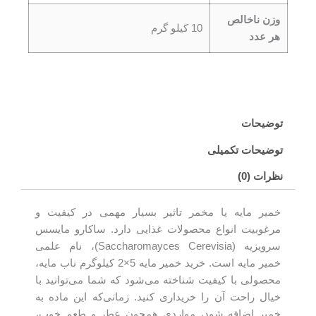
وزن ناخالص
10 کیلو گرم
هر عدد
توضیحات
توضیحات تکمیلی
نظرات (0)
خمیر مایه یا مخمر تاثیر بسیار مهمی در کیفیت و
مرغوبیت انواع محصولات غذایی دارد. ساکارو مایسس
سرویزیه (Saccharomayces Cerevisia)، نام علمی
خمیر مایه است. خرید خمیر مایه 5×2 کیلوگرم ناب مایه،
محصولی با کیفیت شناخته می‌شود که شما می‌توانید با
خیال راحت آن را خریداری کنید. زمانی‌که این ماده به
خمیر اضافه ‌شود، مواردی همچون عطر و طعم خوب،