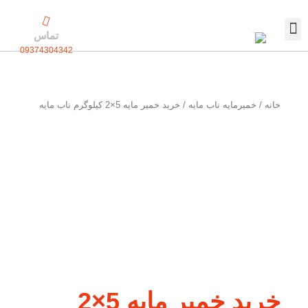
رش
ه
تماس
حتوا
09374304342
تماس با ما
بسته بندی اختصاصی
خانه
/
خمیرمایه ناب مایه
/ خرید خمیر مایه 5×2 کیلوگرم ناب مایه
خرید خمیر مایه 5×2