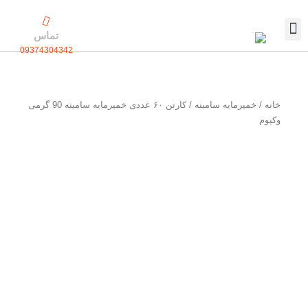
رش
ه
تماس
حتوا
09374304342
تماس با ما
بسته بندی اختصاصی
خانه
/
خمیرمایه سامینه
/ کارتن ۶۰ عددی خمیرمایه سامینه 90 گرمی
وکیوم