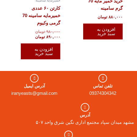
خمیرمایه سامینه
خرید خمیر مایه 70
گرم سامینه
کارتن ۶۰ عددی
خمیرمایه سامینه 70
۸۸۰,۰۰۰
تومان
گرمی وکیوم
افزودن به
۹۸۰,۰۰۰
تومان
سبد خرید
۸۹۰,۰۰۰
تومان
افزودن به
سبد خرید
تلفن تماس
آدرس ایمیل
iranyeasts@gmail.com
09374304342
آدرس
مشهد میدان سپاد مجتمع اداری نگین شرق واحد ۵۰۷