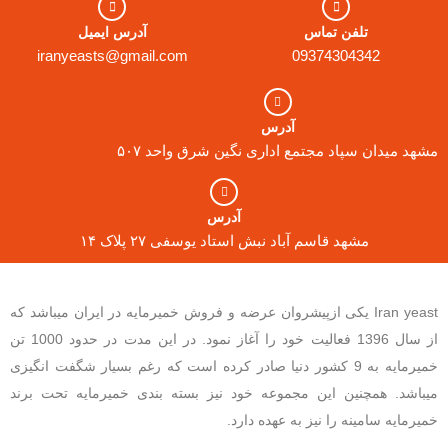
تلفن تماس
آدرس ایمیل
iranyeasts@gmail.com
09374304342
آدرس
مشهد میدان سپاد مجتمع اداری نگین شرق واحد ۵۰۷
آدرس
مشهد قاسم آباد نبش استاد یوسفی ۲۷ پلاک ۱۴
Iran yeast یکی ازپیشروان عرضه و فروش خمیرمایه در ایران میباشد که
از سال 1396 فعالیت خود را آغاز نمود. در این مدت در حدود 1000 تن
خمیرمایه به 9 کشور دنیا صادر کرده است که رغم بسیار شگفت انگیزی
میباشد. همچنین این مجموعه خود نیز بسته بندی خمیرمایه تحت برند
خمیرمایه سامینه را نیز به عهده دارد.