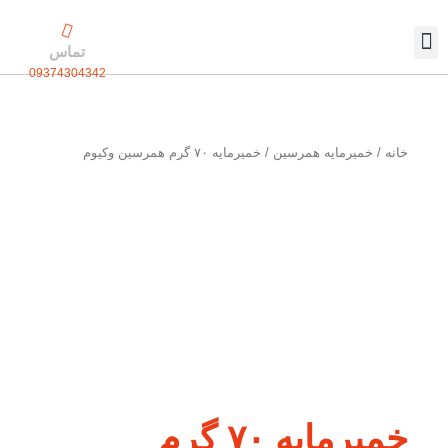
رش
ه
تماس
حتوا
09374304342
تماس با ما
بسته بندی اختصاصی
خانه
/
خمیرمایه همرسین
/ خمیرمایه ۷۰ گرم همرسین وکیوم
خمیرمایه ۷۰ گرم