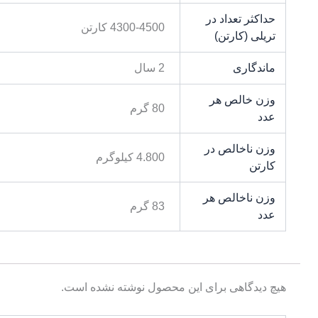
حداکثر تعداد در
4300-4500 کارتن
تریلی (کارتن)
ماندگاری
2 سال
وزن خالص هر
80 گرم
عدد
وزن ناخالص در
4.800 کیلوگرم
کارتن
وزن ناخالص هر
83 گرم
عدد
هیچ دیدگاهی برای این محصول نوشته نشده است.