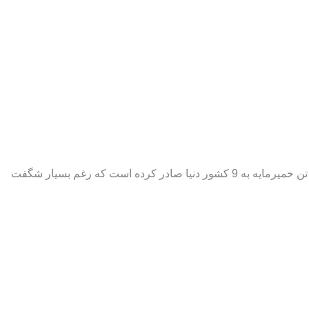
Iran yeast یکی ازپیشروان عرضه و فروش خمیرمایه در ایران میباشد که از سال 1396 فعالیت خود را آغاز نمود. در این مدت در حدود 1000 تن خمیرمایه به 9 کشور دنیا صادر کرده است که رغم بسیار شگفت