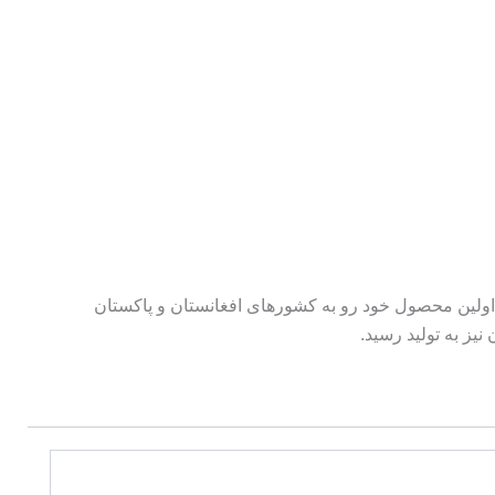
ند خمیرمایه همرسین یکی از برند های موجود در بازار که هدف از ثبت آن صادرات خمیرمایه به کشور های منطقه بوده و درسال 96 اولین محصول خود رو به کشورهای افغانستان و پاکستان
یز به تولید رسید.