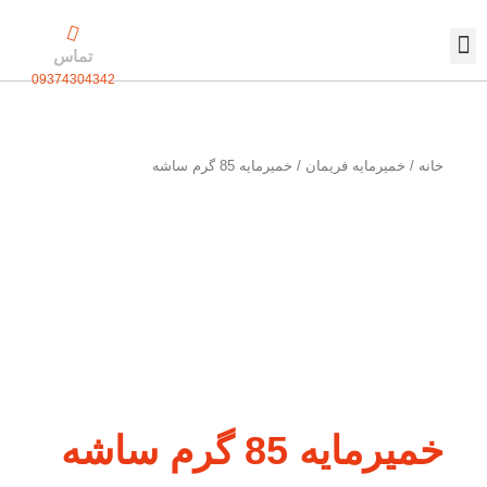
رش
ه
تماس
حتوا
09374304342
تماس با ما
بسته بندی اختصاصی
خانه
/
خمیرمایه فریمان
/ خمیرمایه 85 گرم ساشه
خمیرمایه 85 گرم ساشه