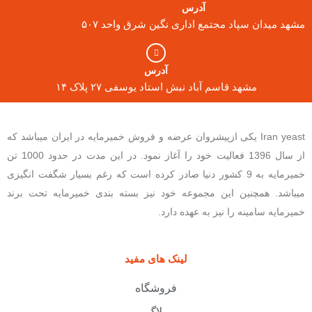
آدرس
مشهد میدان سپاد مجتمع اداری نگین شرق واحد ۵۰۷
آدرس
مشهد قاسم آباد نبش استاد یوسفی ۲۷ پلاک ۱۴
Iran yeast یکی ازپیشروان عرضه و فروش خمیرمایه در ایران میباشد که
از سال 1396 فعالیت خود را آغاز نمود. در این مدت در حدود 1000 تن
خمیرمایه به 9 کشور دنیا صادر کرده است که رغم بسیار شگفت انگیزی
میباشد. همچنین این مجموعه خود نیز بسته بندی خمیرمایه تحت برند
خمیرمایه سامینه را نیز به عهده دارد.
لینک های مفید
فروشگاه
بلاگ