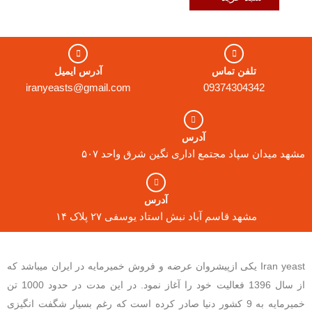
تلفن تماس
آدرس ایمیل
iranyeasts@gmail.com
09374304342
آدرس
مشهد میدان سپاد مجتمع اداری نگین شرق واحد ۵۰۷
آدرس
مشهد قاسم آباد نبش استاد یوسفی ۲۷ پلاک ۱۴
Iran yeast یکی ازپیشروان عرضه و فروش خمیرمایه در ایران میباشد که
از سال 1396 فعالیت خود را آغاز نمود. در این مدت در حدود 1000 تن
خمیرمایه به 9 کشور دنیا صادر کرده است که رغم بسیار شگفت انگیزی