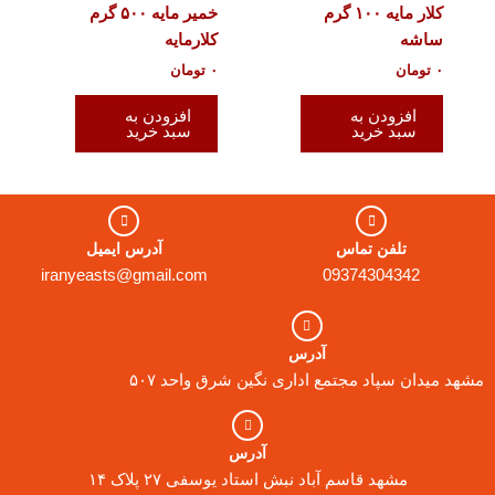
کلار مایه ۱۰۰ گرم
خمیر مایه ۵۰۰ گرم
ساشه
کلارمایه
۰
تومان
۰
تومان
افزودن به
افزودن به
سبد خرید
سبد خرید
تلفن تماس
آدرس ایمیل
iranyeasts@gmail.com
09374304342
آدرس
مشهد میدان سپاد مجتمع اداری نگین شرق واحد ۵۰۷
آدرس
مشهد قاسم آباد نبش استاد یوسفی ۲۷ پلاک ۱۴