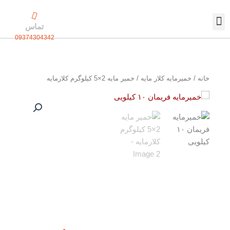
رش
ه
تماس
حتوا
09374304342
تماس با ما
بسته بندی اختصاصی
خانه
/
خمیرمایه کلار مایه
/ خمیر مایه 2×5 کیلوگرم کلارمایه