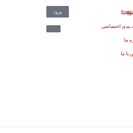
ورود
لات
 بندی اختصاصی
ه ما
با ما