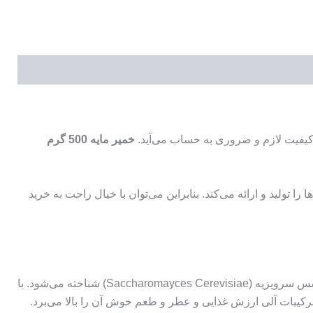
کیفیت لازم و ضروری به حساب می‌‌آید.
خمیر مایه
500
گرم
 تولید و ارائه می‌کند. بنابراین می‌توان با خیال راحت به خرید
خمیر مایه یا مخمر، موجودی تک سلولی و یکی از صدها گونه مخمر شناخته شده در طبیعت است. این خمیر مایه با نام علمی ساکارو مایسس سرویزیه (Saccharomayces Cerevisiae) شناخته می‌شود. با