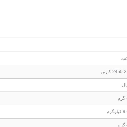
2450 کارتن
وگرم